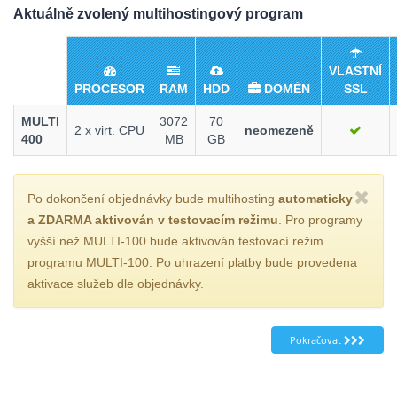
Aktuálně zvolený multihostingový program
VLASTNÍ
PROCESOR
RAM
HDD
DOMÉN
SSL
MULTI
3072
70
2 x virt. CPU
neomezeně
400
MB
GB
Po dokončení objednávky bude multihosting
automaticky
a ZDARMA aktivován v testovacím režimu
. Pro programy
vyšší než MULTI-100 bude aktivován testovací režim
programu MULTI-100. Po uhrazení platby bude provedena
aktivace služeb dle objednávky.
Pokračovat